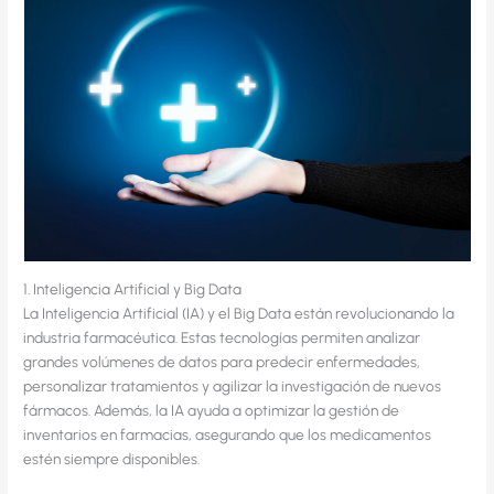
1. Inteligencia Artificial y Big Data
La Inteligencia Artificial (IA) y el Big Data están revolucionando la
industria farmacéutica. Estas tecnologías permiten analizar
grandes volúmenes de datos para predecir enfermedades,
personalizar tratamientos y agilizar la investigación de nuevos
fármacos. Además, la IA ayuda a optimizar la gestión de
inventarios en farmacias, asegurando que los medicamentos
estén siempre disponibles.