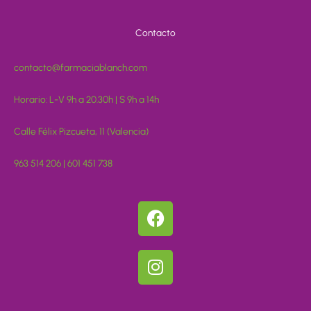
Contacto
contacto@farmaciablanch.com
Horario: L-V 9h a 20.30h | S 9h a 14h
Calle Félix Pizcueta, 11 (Valencia)
963 514 206 | 601 451 738
F
a
c
I
e
n
b
s
o
t