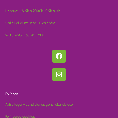
Horario: L-V 9h a 20.30h | S 9h a 14h
Calle Félix Pizcueta, 11 (Valencia)
963 514 206 | 601 451 738
F
a
c
I
e
n
b
s
o
t
o
Políticas
a
k
g
Aviso legal y condiciones generales de uso
r
a
Política de cookies