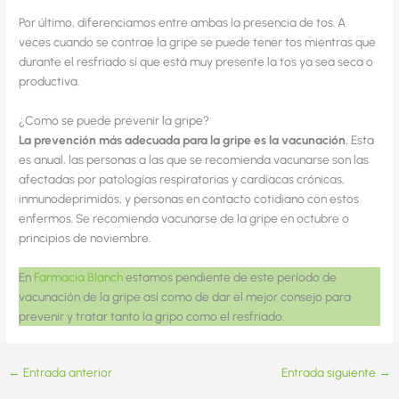
Por último, diferenciamos entre ambas la presencia de tos. A
veces cuando se contrae la gripe se puede tener tos mientras que
durante el resfriado sí que está muy presente la tos ya sea seca o
productiva.
¿Como se puede prevenir la gripe?
La prevención más adecuada para la gripe es la vacunación.
Esta
es anual, las personas a las que se recomienda vacunarse son las
afectadas por patologías respiratorias y cardíacas crónicas,
inmunodeprimidos, y personas en contacto cotidiano con estos
enfermos. Se recomienda vacunarse de la gripe en octubre o
principios de noviembre.
En
Farmacia Blanch
estamos pendiente de este período de
vacunación de la gripe así como de dar el mejor consejo para
prevenir y tratar tanto la gripo como el resfriado.
←
Entrada anterior
Entrada siguiente
→