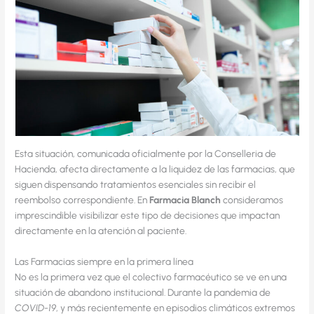
Esta situación, comunicada oficialmente por la Conselleria de
Hacienda, afecta directamente a la liquidez de las farmacias, que
siguen dispensando tratamientos esenciales sin recibir el
reembolso correspondiente. En
Farmacia Blanch
consideramos
imprescindible visibilizar este tipo de decisiones que impactan
directamente en la atención al paciente.
Las Farmacias siempre en la primera línea
No es la primera vez que el colectivo farmacéutico se ve en una
situación de abandono institucional. Durante la pandemia de
COVID-19
, y más recientemente en episodios climáticos extremos