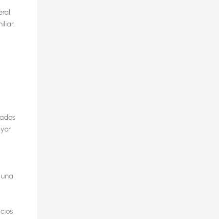
ral,
liar.
dados
ayor
 una
icios