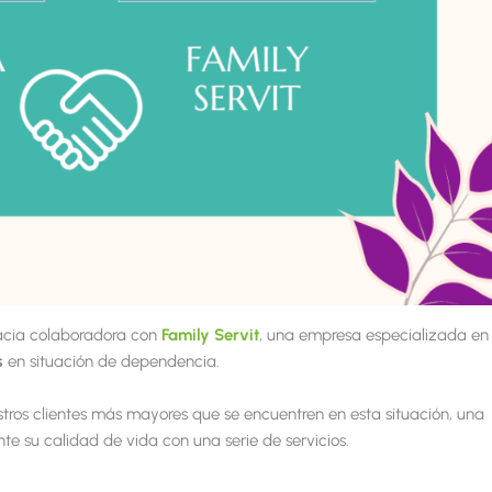
acia colaboradora con
Family Servit
, una empresa especializada en 
s
en situación de dependencia.
stros clientes más mayores que se encuentren en esta situación, una
e su calidad de vida con una serie de servicios.