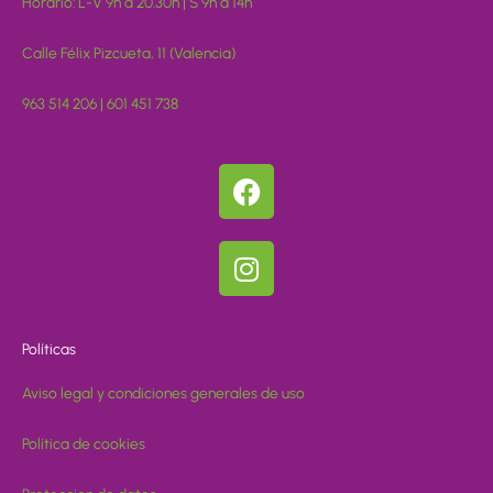
Horario: L-V 9h a 20.30h | S 9h a 14h
Calle Félix Pizcueta, 11 (Valencia)
963 514 206 | 601 451 738
F
a
c
I
e
n
b
s
o
t
o
Políticas
a
k
g
Aviso legal y condiciones generales de uso
r
a
Política de cookies
m