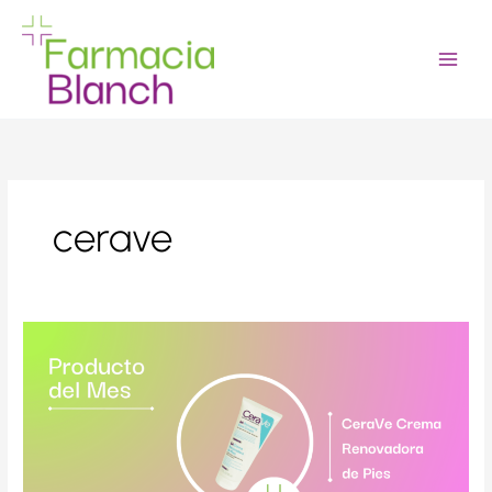
Ir
al
contenido
cerave
CeraVe
crema
renovadora
de
pies:
exfolia
e