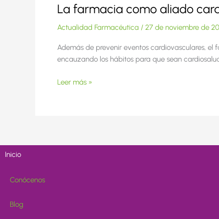
La farmacia como aliado card
Actualidad Farmacéutica
/
27 de noviembre de 2
Además de prevenir eventos cardiovasculares, el
encauzando los hábitos para que sean cardiosaluda
Leer más »
Inicio
Conócenos
Blog