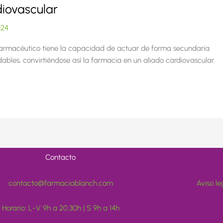
iovascular
024
 farmacéutico tiene la capacidad de actuar de forma secundaria
bles, convirtiéndose así la farmacia en un aliado cardiovascular.
Contacto
contacto@farmaciablanch.com
Aviso le
Horario: L-V 9h a 20.30h | S 9h a 14h